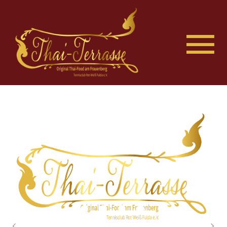
»Original Thai«
Original Thai
Herzlich willkommen auf der Internetseite der
Herzlich willkommen auf der Internetseite der
Thai-Terrasse in Fulda. Wir würden uns sehr
Thai-Terrasse in Fulda. Wir würden uns sehr
auf Ihren Besuch freuen.
auf Ihren Besuch freuen.
»Original Thai«