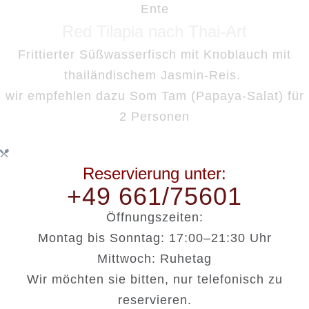
Ente
Red Tilapia nach Thai-Art
Frittierter Süßwasserfisch mit Knoblauch mit
thailändischem Jasmin-Reis.
wir empfehlen dazu Som Tam (Papaya-Salat) für
2 Personen
Reservierung unter:
+49 661/75601
Öffnungszeiten:
Montag bis Sonntag: 17:00–21:30 Uhr
Mittwoch: Ruhetag
Wir möchten sie bitten, nur telefonisch zu
reservieren.