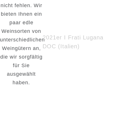
Burgheimer Winzer,
nicht fehlen. Wir
Kaiserstuhl
bieten Ihnen ein
paar edle
2021er Grauburgunder trocken
Weinsorten von
2021er I Frati Lugana
unterschiedlichen
DOC
(
Italien)
Weingütern an,
die wir sorgfältig
Rotweine
für Sie
2017er Primitivo di San Marzano,
ausgewählt
Apulien – Italien
haben.
2015er Tempranillo (Weingut
Gitana, La Mancha – Spanien)
Rosé
Weingut Kühling – Gillot,