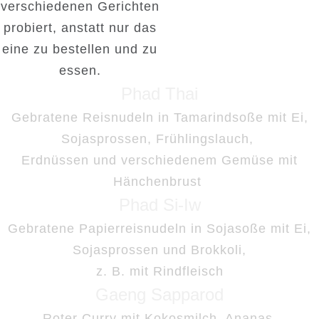
verschiedenen Gerichten
probiert, anstatt nur das
eine zu bestellen und zu
essen.
Phad Thai
Gebratene Reisnudeln in Tamarindsoße mit Ei,
Sojasprossen, Frühlingslauch,
Erdnüssen und verschiedenem Gemüse
mit
Hänchenbrust
Phad Si-Iw
Gebratene Papierreisnudeln in Sojasoße mit Ei,
Sojasprossen und Brokkoli,
z. B. mit Rindfleisch
Gaeng Sapparod
Roter Curry mit Kokosmilch, Ananas,